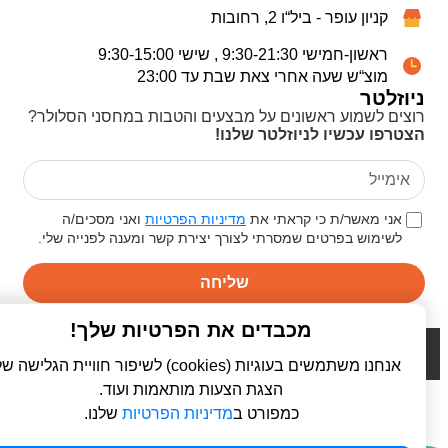
קניון עופר - ביל“ו 2, רחובות
ראשון-חמישי 9:30-21:30 , שישי 9:30-15:00
מוצ“ש שעה אחרי צאת שבת עד 23:00
ניוזלטר
רוצים לשמוע ראשונים על מבצעים והטבות במחסני הסלולר?
הצטרפו עכשיו לניוזלטר שלנו!
אני מאשר/ת כי קראתי את
מדיניות הפרטיות
ואני מסכים/ה
לשימוש בפרטים שמסרתי לצורך יצירת קשר ומענה לפנייה שלי.
שליחה
מכבדים את הפרטיות שלך!
© 2026 כל הזכויות שמורות ל
פרו סלולר | ProCellular
WebDigital | וובדיגיטל - עיצוב ובניית אתרים
אנחנו משתמשים בעוגיות (cookies) לשיפור חוויית הגלישה שלך,
הצגת הצעות מותאמות ועוד.
כמפורט ב
מדיניות הפרטיות
שלנו.