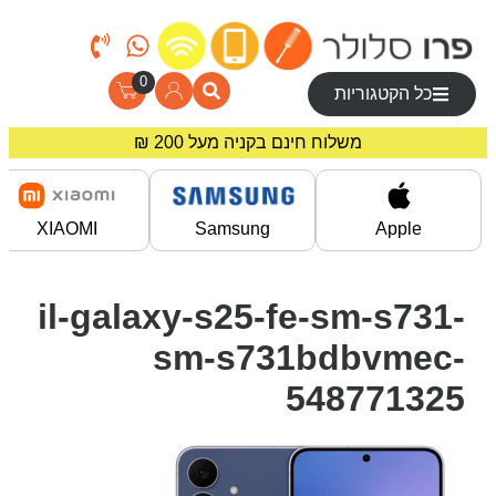
0
כל הקטגוריות
משלוח חינם בקניה מעל 200 ₪
מחירים מיוחדים לרוכשים באתר!
XIAOMI
Samsung
Apple
il-galaxy-s25-fe-sm-s731-
sm-s731bdbvmec-
548771325