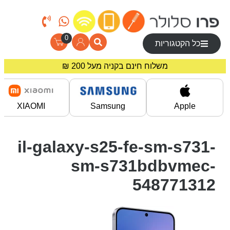
0
כל הקטגוריות
משלוח חינם בקניה מעל 200 ₪
מחירים מיוחדים לרוכשים באתר!
XIAOMI
Samsung
Apple
il-galaxy-s25-fe-sm-s731-
sm-s731bdbvmec-
548771312