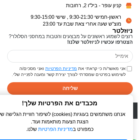
קניון עופר - ביל“ו 2, רחובות
ראשון-חמישי 9:30-21:30 , שישי 9:30-15:00
מוצ“ש שעה אחרי צאת שבת עד 23:00
ניוזלטר
רוצים לשמוע ראשונים על מבצעים והטבות במחסני הסלולר?
הצטרפו עכשיו לניוזלטר שלנו!
אני מאשר/ת כי קראתי את
מדיניות הפרטיות
ואני מסכים/ה
לשימוש בפרטים שמסרתי לצורך יצירת קשר ומענה לפנייה שלי.
שליחה
מכבדים את הפרטיות שלך!
© 2026 כל הזכויות שמורות ל
פרו סלולר | ProCellular
WebDigital | וובדיגיטל - עיצוב ובניית אתרים
אנחנו משתמשים בעוגיות (cookies) לשיפור חוויית הגלישה שלך,
הצגת הצעות מותאמות ועוד.
כמפורט ב
מדיניות הפרטיות
שלנו.