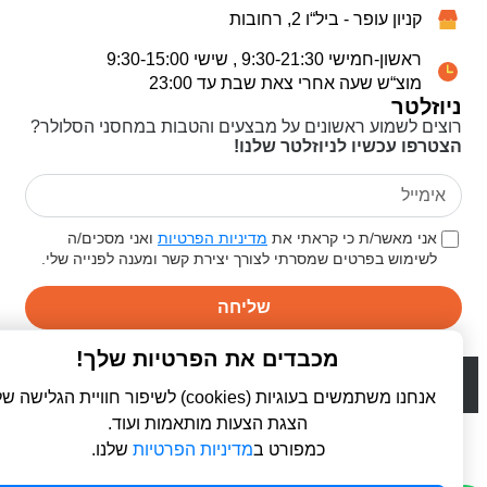
קניון עופר - ביל“ו 2, רחובות
ראשון-חמישי 9:30-21:30 , שישי 9:30-15:00
מוצ“ש שעה אחרי צאת שבת עד 23:00
ניוזלטר
רוצים לשמוע ראשונים על מבצעים והטבות במחסני הסלולר?
הצטרפו עכשיו לניוזלטר שלנו!
אני מאשר/ת כי קראתי את
מדיניות הפרטיות
ואני מסכים/ה
לשימוש בפרטים שמסרתי לצורך יצירת קשר ומענה לפנייה שלי.
שליחה
מכבדים את הפרטיות שלך!
© 2026 כל הזכויות שמורות ל
פרו סלולר | ProCellular
WebDigital | וובדיגיטל - עיצוב ובניית אתרים
אנחנו משתמשים בעוגיות (cookies) לשיפור חוויית הגלישה שלך,
הצגת הצעות מותאמות ועוד.
כמפורט ב
מדיניות הפרטיות
שלנו.