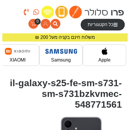
0
כל הקטגוריות
משלוח חינם בקניה מעל 200 ₪
מחירים מיוחדים לרוכשים באתר!
XIAOMI
Samsung
Apple
il-galaxy-s25-fe-sm-s731-
sm-s731bzkvmec-
548771561