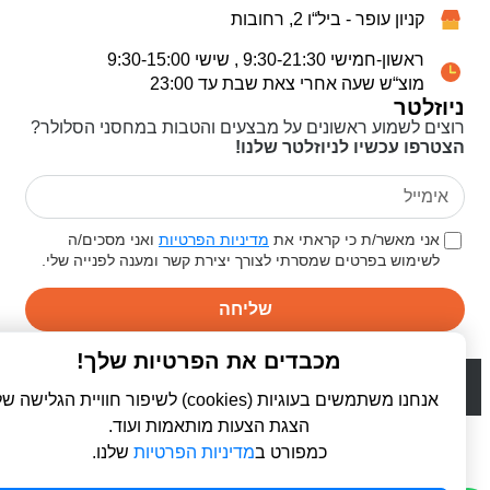
קניון עופר - ביל“ו 2, רחובות
ראשון-חמישי 9:30-21:30 , שישי 9:30-15:00
מוצ“ש שעה אחרי צאת שבת עד 23:00
ניוזלטר
רוצים לשמוע ראשונים על מבצעים והטבות במחסני הסלולר?
הצטרפו עכשיו לניוזלטר שלנו!
אני מאשר/ת כי קראתי את
מדיניות הפרטיות
ואני מסכים/ה
לשימוש בפרטים שמסרתי לצורך יצירת קשר ומענה לפנייה שלי.
שליחה
מכבדים את הפרטיות שלך!
© 2026 כל הזכויות שמורות ל
פרו סלולר | ProCellular
WebDigital | וובדיגיטל - עיצוב ובניית אתרים
אנחנו משתמשים בעוגיות (cookies) לשיפור חוויית הגלישה שלך,
הצגת הצעות מותאמות ועוד.
כמפורט ב
מדיניות הפרטיות
שלנו.