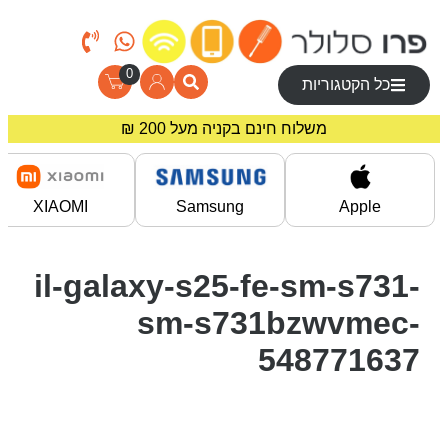
0
כל הקטגוריות
משלוח חינם בקניה מעל 200 ₪
מחירים מיוחדים לרוכשים באתר!
XIAOMI
Samsung
Apple
il-galaxy-s25-fe-sm-s731-
sm-s731bzwvmec-
548771637