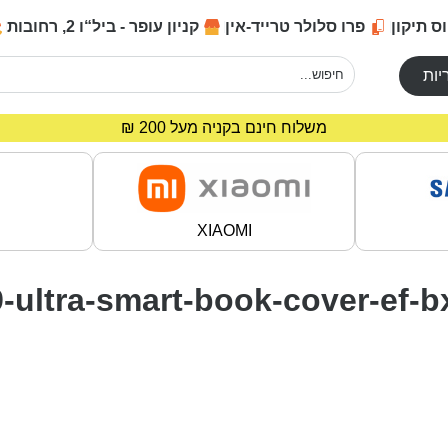
ס תיקון
פרו סלולר טרייד-אין
קניון עופר - ביל“ו 2, רחובות
יות
מחירים מיוחדים לרוכשים באתר!
משלוח חינם בקניה מעל 200 ₪
XIAOMI
s9-ultra-smart-book-cover-ef