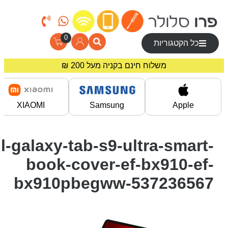
0
כל הקטגוריות
משלוח חינם בקניה מעל 200 ₪
מחירים מיוחדים לרוכשים באתר!
XIAOMI
Samsung
Apple
il-galaxy-tab-s9-ultra-smart-
book-cover-ef-bx910-ef-
bx910pbegww-537236567