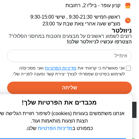
קניון עופר - ביל“ו 2, רחובות
ראשון-חמישי 9:30-21:30 , שישי 9:30-15:00
מוצ“ש שעה אחרי צאת שבת עד 23:00
ניוזלטר
רוצים לשמוע ראשונים על מבצעים והטבות במחסני הסלולר?
הצטרפו עכשיו לניוזלטר שלנו!
אני מאשר/ת כי קראתי את
מדיניות הפרטיות
ואני מסכים/ה
לשימוש בפרטים שמסרתי לצורך יצירת קשר ומענה לפנייה שלי.
שליחה
מכבדים את הפרטיות שלך!
© 2026 כל הזכויות שמורות ל
פרו סלולר | ProCellular
WebDigital | וובדיגיטל - עיצוב ובניית אתרים
אנחנו משתמשים בעוגיות (cookies) לשיפור חוויית הגלישה שלך,
הצגת הצעות מותאמות ועוד.
כמפורט ב
מדיניות הפרטיות
שלנו.