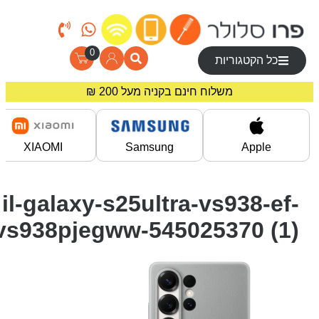
0
כל הקטגוריות
משלוח חינם בקניה מעל 200 ₪
מחירים מיוחדים לרוכשים באתר!
XIAOMI
Samsung
Apple
il-galaxy-s25ultra-vs938-ef-
vs938pjegww-545025370 (1)