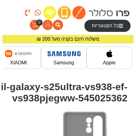
0
כל הקטגוריות
משלוח חינם בקניה מעל 200 ₪
מחירים מיוחדים לרוכשים באתר!
XIAOMI
Samsung
Apple
il-galaxy-s25ultra-vs938-ef-
vs938pjegww-545025362