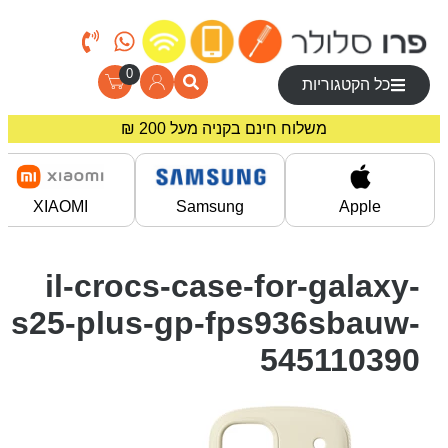
0
כל הקטגוריות
משלוח חינם בקניה מעל 200 ₪
מחירים מיוחדים לרוכשים באתר!
XIAOMI
Samsung
Apple
il-crocs-case-for-galaxy-
s25-plus-gp-fps936sbauw-
545110390