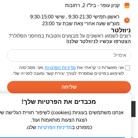
קניון עופר - ביל“ו 2, רחובות
ראשון-חמישי 9:30-21:30 , שישי 9:30-15:00
מוצ“ש שעה אחרי צאת שבת עד 23:00
ניוזלטר
רוצים לשמוע ראשונים על מבצעים והטבות במחסני הסלולר?
הצטרפו עכשיו לניוזלטר שלנו!
אני מאשר/ת כי קראתי את
מדיניות הפרטיות
ואני מסכים/ה
לשימוש בפרטים שמסרתי לצורך יצירת קשר ומענה לפנייה שלי.
שליחה
מכבדים את הפרטיות שלך!
© 2026 כל הזכויות שמורות ל
פרו סלולר | ProCellular
WebDigital | וובדיגיטל - עיצוב ובניית אתרים
אנחנו משתמשים בעוגיות (cookies) לשיפור חוויית הגלישה שלך,
הצגת הצעות מותאמות ועוד.
כמפורט ב
מדיניות הפרטיות
שלנו.