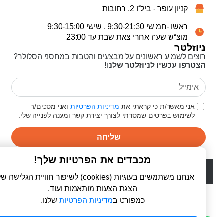
קניון עופר - ביל“ו 2, רחובות
ראשון-חמישי 9:30-21:30 , שישי 9:30-15:00
מוצ“ש שעה אחרי צאת שבת עד 23:00
ניוזלטר
רוצים לשמוע ראשונים על מבצעים והטבות במחסני הסלולר?
הצטרפו עכשיו לניוזלטר שלנו!
אני מאשר/ת כי קראתי את
מדיניות הפרטיות
ואני מסכים/ה
לשימוש בפרטים שמסרתי לצורך יצירת קשר ומענה לפנייה שלי.
שליחה
מכבדים את הפרטיות שלך!
© 2026 כל הזכויות שמורות ל
פרו סלולר | ProCellular
WebDigital | וובדיגיטל - עיצוב ובניית אתרים
אנחנו משתמשים בעוגיות (cookies) לשיפור חוויית הגלישה שלך,
הצגת הצעות מותאמות ועוד.
כמפורט ב
מדיניות הפרטיות
שלנו.