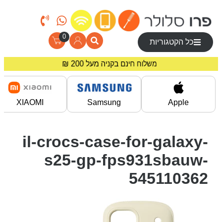
0
כל הקטגוריות
מחירים מיוחדים לרוכשים באתר!
משלוח חינם בקניה מעל 200 ₪
XIAOMI
Samsung
Apple
il-crocs-case-for-galaxy-
s25-gp-fps931sbauw-
545110362