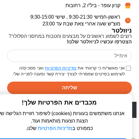
קניון עופר - ביל“ו 2, רחובות
ראשון-חמישי 9:30-21:30 , שישי 9:30-15:00
מוצ“ש שעה אחרי צאת שבת עד 23:00
ניוזלטר
רוצים לשמוע ראשונים על מבצעים והטבות במחסני הסלולר?
הצטרפו עכשיו לניוזלטר שלנו!
אני מאשר/ת כי קראתי את
מדיניות הפרטיות
ואני מסכים/ה
לשימוש בפרטים שמסרתי לצורך יצירת קשר ומענה לפנייה שלי.
שליחה
מכבדים את הפרטיות שלך!
© 2026 כל הזכויות שמורות ל
פרו סלולר | ProCellular
WebDigital | וובדיגיטל - עיצוב ובניית אתרים
אנחנו משתמשים בעוגיות (cookies) לשיפור חוויית הגלישה שלך,
הצגת הצעות מותאמות ועוד.
כמפורט ב
מדיניות הפרטיות
שלנו.