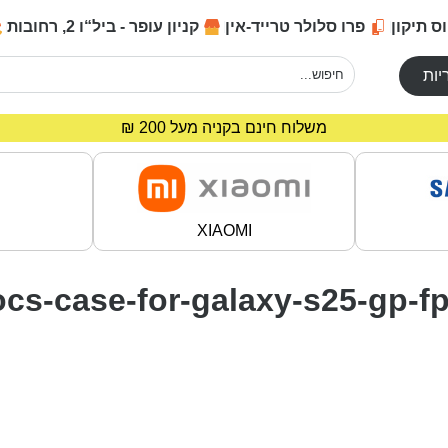
ס תיקון
פרו סלולר טרייד-אין
קניון עופר - ביל“ו 2, רחובות
יות
מחירים מיוחדים לרוכשים באתר!
משלוח חינם בקניה מעל 200 ₪
XIAOMI
rocs-case-for-galaxy-s25-gp