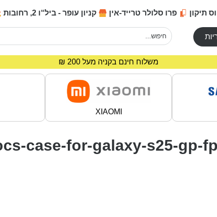
ס תיקון
פרו סלולר טרייד-אין
קניון עופר - ביל“ו 2, רחובות
יות
משלוח חינם בקניה מעל 200 ₪
מחירים מיוחדים לרוכשים באתר!
XIAOMI
rocs-case-for-galaxy-s25-gp