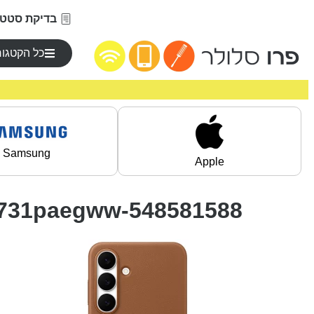
בדיקת סטטו
כל הקטגור
Samsung
Apple
vs731paegww-548581588