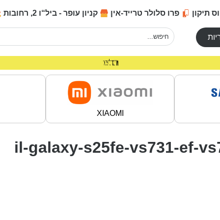
ס תיקון
פרו סלולר טרייד-אין
קניון עופר - ביל“ו 2, רחובות
יות
מחירים מיוחדים לרוכשים באתר!
משלוח חינם בקניה מעל 200 ₪
XIAOMI
il-galaxy-s25fe-vs731-ef-