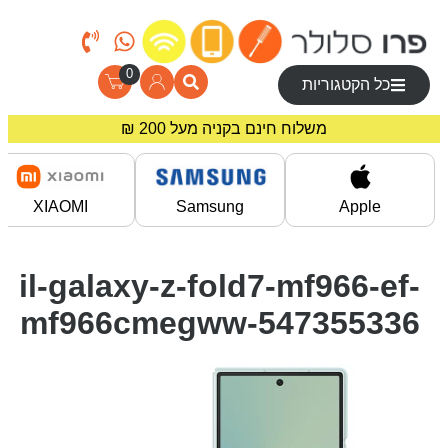
0
כל הקטגוריות
משלוח חינם בקניה מעל 200 ₪
מחירים מיוחדים לרוכשים באתר!
XIAOMI
Samsung
Apple
il-galaxy-z-fold7-mf966-ef-
mf966cmegww-547355336