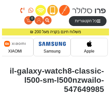
0
כל הקטגוריות
משלוח חינם בקניה מעל 200 ₪
מחירים מיוחדים לרוכשים באתר!
XIAOMI
Samsung
Apple
il-galaxy-watch8-classic-
l500-sm-l500nzwailo-
547649985