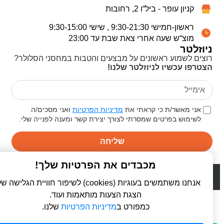
קניון עופר - ביל“ו 2, רחובות
ראשון-חמישי 9:30-21:30 , שישי 9:30-15:00
מוצ“ש שעה אחרי צאת שבת עד 23:00
ניוזלטר
רוצים לשמוע ראשונים על מבצעים והטבות במחסני הסלולר?
הצטרפו עכשיו לניוזלטר שלנו!
אני מאשר/ת כי קראתי את
מדיניות הפרטיות
ואני מסכים/ה
לשימוש בפרטים שמסרתי לצורך יצירת קשר ומענה לפנייה שלי.
שליחה
מכבדים את הפרטיות שלך!
© 2026 כל הזכויות שמורות ל
פרו סלולר | ProCellular
WebDigital | וובדיגיטל - עיצוב ובניית אתרים
אנחנו משתמשים בעוגיות (cookies) לשיפור חוויית הגלישה שלך,
הצגת הצעות מותאמות ועוד.
כמפורט ב
מדיניות הפרטיות
שלנו.