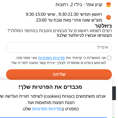
קניון עופר - ביל“ו 2, רחובות
ראשון-חמישי 9:30-21:30 , שישי 9:30-15:00
מוצ“ש שעה אחרי צאת שבת עד 23:00
ניוזלטר
רוצים לשמוע ראשונים על מבצעים והטבות במחסני הסלולר?
הצטרפו עכשיו לניוזלטר שלנו!
אני מאשר/ת כי קראתי את
מדיניות הפרטיות
ואני מסכים/ה
לשימוש בפרטים שמסרתי לצורך יצירת קשר ומענה לפנייה שלי.
שליחה
מכבדים את הפרטיות שלך!
© 2026 כל הזכויות שמורות ל
פרו סלולר | ProCellular
WebDigital | וובדיגיטל - עיצוב ובניית אתרים
אנחנו משתמשים בעוגיות (cookies) לשיפור חוויית הגלישה שלך,
הצגת הצעות מותאמות ועוד.
כמפורט ב
מדיניות הפרטיות
שלנו.