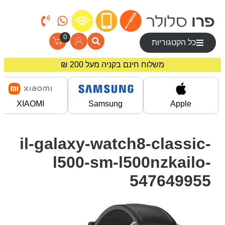
0
כל הקטגוריות
משלוח חינם בקניה מעל 200 ₪
מחירים מיוחדים לרוכשים באתר!
XIAOMI
Samsung
Apple
il-galaxy-watch8-classic-
l500-sm-l500nzkailo-
547649955