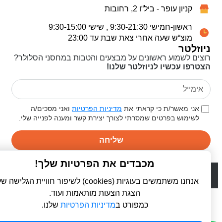
קניון עופר - ביל“ו 2, רחובות
ראשון-חמישי 9:30-21:30 , שישי 9:30-15:00
מוצ“ש שעה אחרי צאת שבת עד 23:00
ניוזלטר
רוצים לשמוע ראשונים על מבצעים והטבות במחסני הסלולר?
הצטרפו עכשיו לניוזלטר שלנו!
אני מאשר/ת כי קראתי את
מדיניות הפרטיות
ואני מסכים/ה
לשימוש בפרטים שמסרתי לצורך יצירת קשר ומענה לפנייה שלי.
שליחה
מכבדים את הפרטיות שלך!
© 2026 כל הזכויות שמורות ל
פרו סלולר | ProCellular
WebDigital | וובדיגיטל - עיצוב ובניית אתרים
אנחנו משתמשים בעוגיות (cookies) לשיפור חוויית הגלישה שלך,
הצגת הצעות מותאמות ועוד.
כמפורט ב
מדיניות הפרטיות
שלנו.