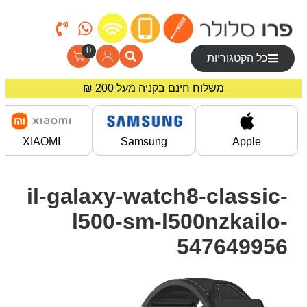
0
כל הקטגוריות
משלוח חינם בקניה מעל 200 ₪
מחירים מיוחדים לרוכשים באתר!
XIAOMI
Samsung
Apple
il-galaxy-watch8-classic-
l500-sm-l500nzkailo-
547649956