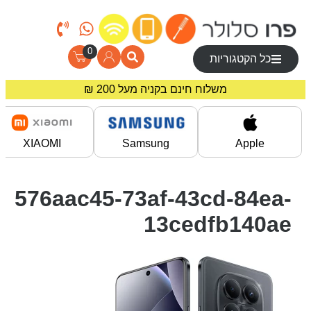
0
כל הקטגוריות
משלוח חינם בקניה מעל 200 ₪
מחירים מיוחדים לרוכשים באתר!
XIAOMI
Samsung
Apple
576aac45-73af-43cd-84ea-
13cedfb140ae