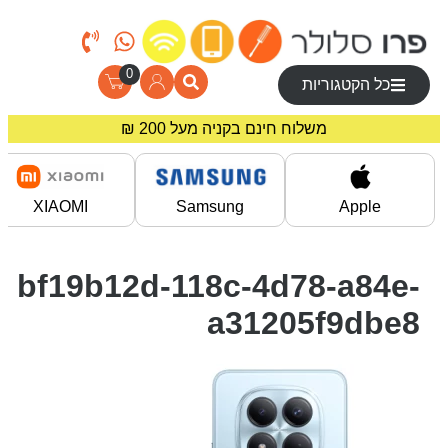
0
כל הקטגוריות
משלוח חינם בקניה מעל 200 ₪
מחירים מיוחדים לרוכשים באתר!
XIAOMI
Samsung
Apple
bf19b12d-118c-4d78-a84e-
a31205f9dbe8