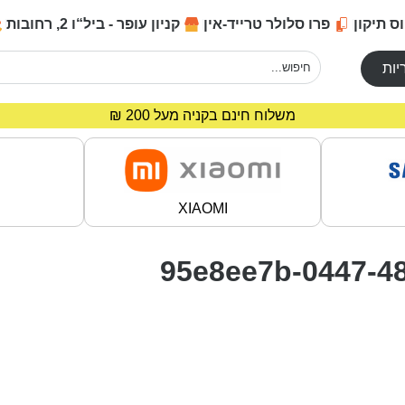
ס תיקון
פרו סלולר טרייד-אין
קניון עופר - ביל“ו 2, רחובות
יות
מחירים מיוחדים לרוכשים באתר!
משלוח חינם בקניה מעל 200 ₪
XIAOMI
95e8ee7b-0447-4