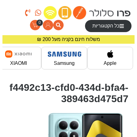
0
כל הקטגוריות
משלוח חינם בקניה מעל 200 ₪
מחירים מיוחדים לרוכשים באתר!
XIAOMI
Samsung
Apple
f4492c13-cfd0-434d-bfa4-
389463d475d7