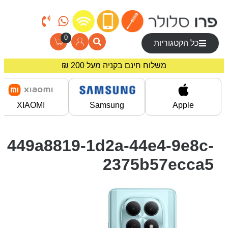
0
כל הקטגוריות
משלוח חינם בקניה מעל 200 ₪
מחירים מיוחדים לרוכשים באתר!
XIAOMI
Samsung
Apple
449a8819-1d2a-44e4-9e8c-
2375b57ecca5