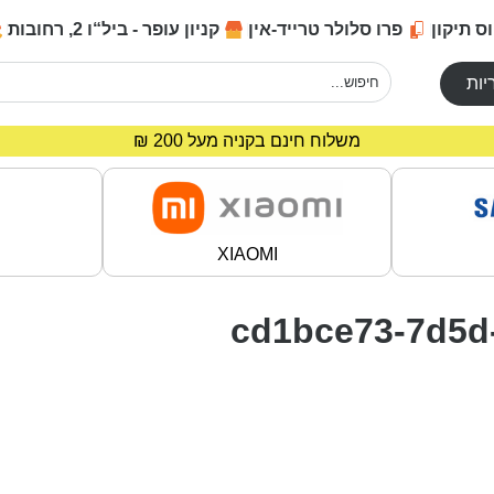
ס תיקון
פרו סלולר טרייד-אין
קניון עופר - ביל“ו 2, רחובות
יות
מחירים מיוחדים לרוכשים באתר!
משלוח חינם בקניה מעל 200 ₪
XIAOMI
cd1bce73-7d5d-