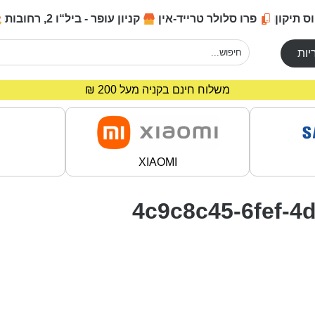
ס תיקון
פרו סלולר טרייד-אין
קניון עופר - ביל“ו 2, רחובות
יות
מחירים מיוחדים לרוכשים באתר!
משלוח חינם בקניה מעל 200 ₪
XIAOMI
4c9c8c45-6fef-4