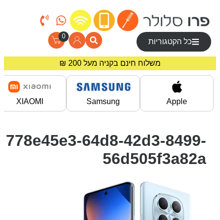
0
כל הקטגוריות
משלוח חינם בקניה מעל 200 ₪
מחירים מיוחדים לרוכשים באתר!
XIAOMI
Samsung
Apple
778e45e3-64d8-42d3-8499-
56d505f3a82a