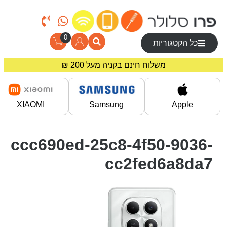
0
כל הקטגוריות
משלוח חינם בקניה מעל 200 ₪
מחירים מיוחדים לרוכשים באתר!
XIAOMI
Samsung
Apple
ccc690ed-25c8-4f50-9036-
cc2fed6a8da7