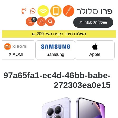
0
כל הקטגוריות
משלוח חינם בקניה מעל 200 ₪
מחירים מיוחדים לרוכשים באתר!
XIAOMI
Samsung
Apple
97a65fa1-ec4d-46bb-babe-
272303ea0e15