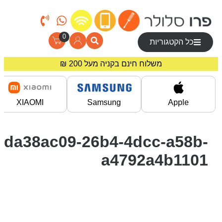
0
כל הקטגוריות
משלוח חינם בקניה מעל 200 ₪
מחירים מיוחדים לרוכשים באתר!
XIAOMI
Samsung
Apple
da38ac09-26b4-4dcc-a58b-
a4792a4b1101