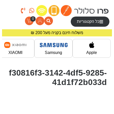
0
כל הקטגוריות
משלוח חינם בקניה מעל 200 ₪
מחירים מיוחדים לרוכשים באתר!
XIAOMI
Samsung
Apple
f30816f3-3142-4df5-9285-
41d1f72b033d