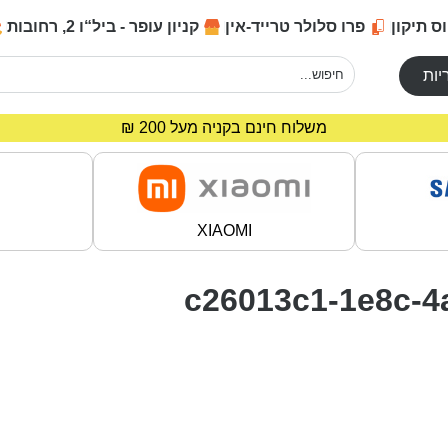
ס תיקון
פרו סלולר טרייד-אין
קניון עופר - ביל“ו 2, רחובות
יות
מחירים מיוחדים לרוכשים באתר!
משלוח חינם בקניה מעל 200 ₪
XIAOMI
c26013c1-1e8c-4