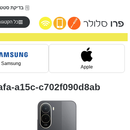
בדיקת סטטו
כל הקטגור
Samsung
Apple
afa-a15c-c702f090d8ab