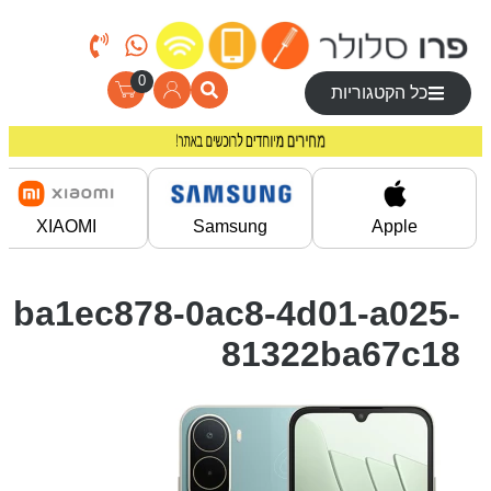
0
כל הקטגוריות
מחירים מיוחדים לרוכשים באתר!
משלוח חינם בקניה מעל 200 ₪
XIAOMI
Samsung
Apple
ba1ec878-0ac8-4d01-a025-
81322ba67c18