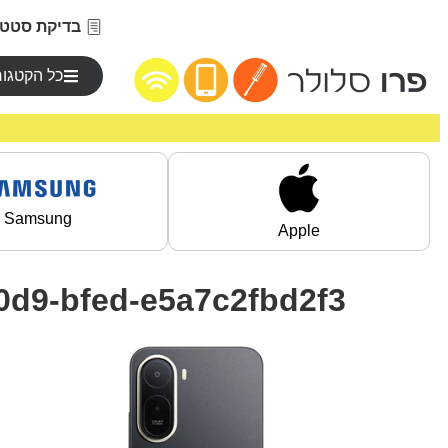
בדיקת סטטו
כל הקטגור
Samsung
Apple
0d9-bfed-e5a7c2fbd2f3