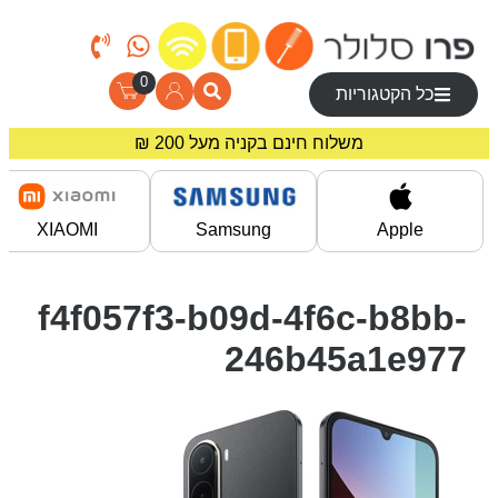
0
כל הקטגוריות
משלוח חינם בקניה מעל 200 ₪
מחירים מיוחדים לרוכשים באתר!
XIAOMI
Samsung
Apple
f4f057f3-b09d-4f6c-b8bb-
246b45a1e977