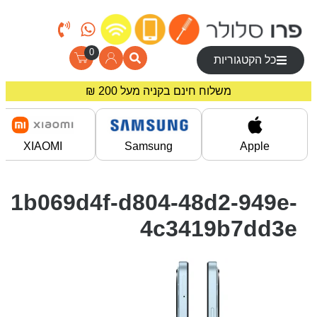
0
כל הקטגוריות
משלוח חינם בקניה מעל 200 ₪
מחירים מיוחדים לרוכשים באתר!
XIAOMI
Samsung
Apple
1b069d4f-d804-48d2-949e-
4c3419b7dd3e