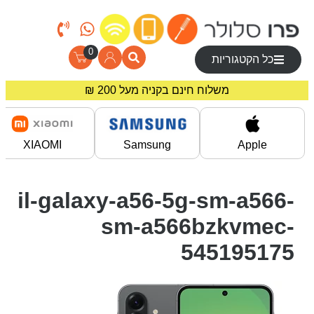
0
כל הקטגוריות
משלוח חינם בקניה מעל 200 ₪
מחירים מיוחדים לרוכשים באתר!
XIAOMI
Samsung
Apple
il-galaxy-a56-5g-sm-a566-
sm-a566bzkvmec-
545195175