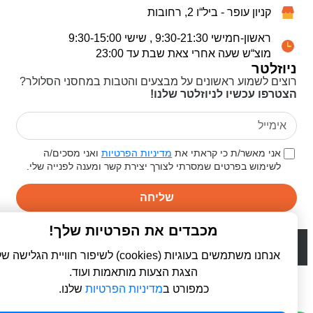
קניון עופר - ביל“ו 2, רחובות
ראשון-חמישי 9:30-21:30 , שישי 9:30-15:00
מוצ“ש שעה אחרי צאת שבת עד 23:00
ניוזלטר
רוצים לשמוע ראשונים על מבצעים והטבות במחסני הסלולר?
הצטרפו עכשיו לניוזלטר שלנו!
אני מאשר/ת כי קראתי את
מדיניות הפרטיות
ואני מסכים/ה
לשימוש בפרטים שמסרתי לצורך יצירת קשר ומענה לפנייה שלי.
שליחה
מכבדים את הפרטיות שלך!
© 2026 כל הזכויות שמורות ל
פרו סלולר | ProCellular
WebDigital | וובדיגיטל - עיצוב ובניית אתרים
אנחנו משתמשים בעוגיות (cookies) לשיפור חוויית הגלישה שלך,
הצגת הצעות מותאמות ועוד.
כמפורט ב
מדיניות הפרטיות
שלנו.