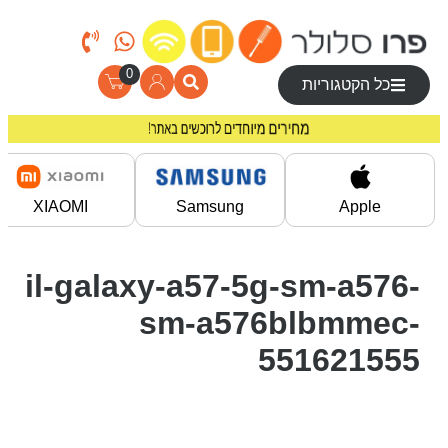
0
כל הקטגוריות
מחירים מיוחדים לרוכשים באתר!
משלוח חינם בקניה מעל 200 ₪
XIAOMI
Samsung
Apple
il-galaxy-a57-5g-sm-a576-
sm-a576blbmmec-
551621555