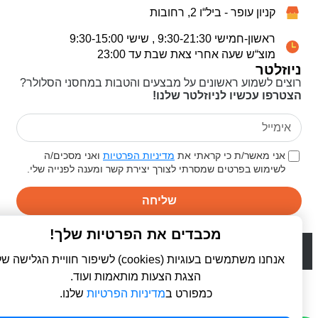
קניון עופר - ביל“ו 2, רחובות
ראשון-חמישי 9:30-21:30 , שישי 9:30-15:00
מוצ“ש שעה אחרי צאת שבת עד 23:00
ניוזלטר
רוצים לשמוע ראשונים על מבצעים והטבות במחסני הסלולר?
הצטרפו עכשיו לניוזלטר שלנו!
אני מאשר/ת כי קראתי את
מדיניות הפרטיות
ואני מסכים/ה
לשימוש בפרטים שמסרתי לצורך יצירת קשר ומענה לפנייה שלי.
שליחה
מכבדים את הפרטיות שלך!
© 2026 כל הזכויות שמורות ל
פרו סלולר | ProCellular
WebDigital | וובדיגיטל - עיצוב ובניית אתרים
אנחנו משתמשים בעוגיות (cookies) לשיפור חוויית הגלישה שלך,
הצגת הצעות מותאמות ועוד.
כמפורט ב
מדיניות הפרטיות
שלנו.