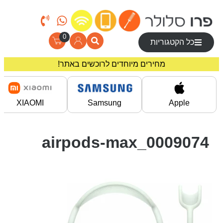
0
כל הקטגוריות
משלוח חינם בקניה מעל 200 ₪
מחירים מיוחדים לרוכשים באתר!
XIAOMI
Samsung
Apple
0009074_airpods-max