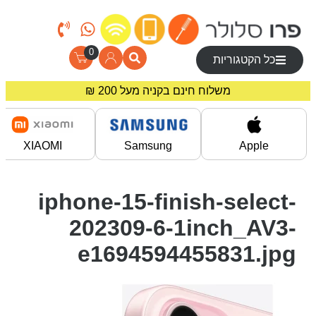
0
כל הקטגוריות
משלוח חינם בקניה מעל 200 ₪
מחירים מיוחדים לרוכשים באתר!
XIAOMI
Samsung
Apple
iphone-15-finish-select-
202309-6-1inch_AV3-
e1694594455831.jpg