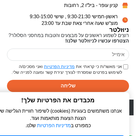
קניון עופר - ביל“ו 2, רחובות
ראשון-חמישי 9:30-21:30 , שישי 9:30-15:00
מוצ“ש שעה אחרי צאת שבת עד 23:00
ניוזלטר
רוצים לשמוע ראשונים על מבצעים והטבות במחסני הסלולר?
הצטרפו עכשיו לניוזלטר שלנו!
אני מאשר/ת כי קראתי את
מדיניות הפרטיות
ואני מסכים/ה
לשימוש בפרטים שמסרתי לצורך יצירת קשר ומענה לפנייה שלי.
שליחה
מכבדים את הפרטיות שלך!
© 2026 כל הזכויות שמורות ל
פרו סלולר | ProCellular
WebDigital | וובדיגיטל - עיצוב ובניית אתרים
אנחנו משתמשים בעוגיות (cookies) לשיפור חוויית הגלישה שלך,
הצגת הצעות מותאמות ועוד.
כמפורט ב
מדיניות הפרטיות
שלנו.