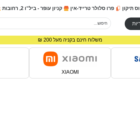
ס תיקון
פרו סלולר טרייד-אין
קניון עופר - ביל“ו 2, רחובות
יות
מחירים מיוחדים לרוכשים באתר!
משלוח חינם בקניה מעל 200 ₪
XIAOMI