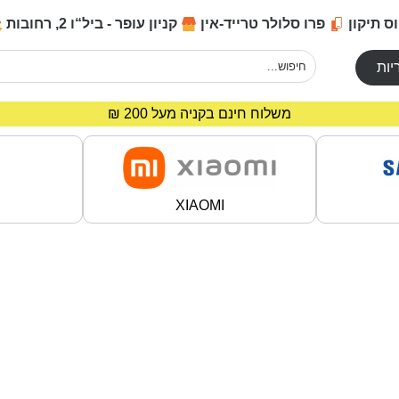
ס תיקון
פרו סלולר טרייד-אין
קניון עופר - ביל“ו 2, רחובות
יות
מחירים מיוחדים לרוכשים באתר!
משלוח חינם בקניה מעל 200 ₪
XIAOMI