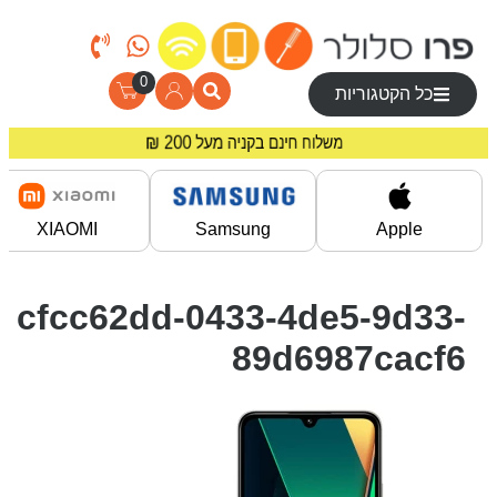
0
כל הקטגוריות
מחירים מיוחדים לרוכשים באתר!
משלוח חינם בקניה מעל 200 ₪
XIAOMI
Samsung
Apple
cfcc62dd-0433-4de5-9d33-
89d6987cacf6