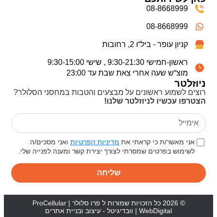
08-8668999
08-8668999
קניון עופר - ביל“ו 2, רחובות
ראשון-חמישי 9:30-21:30 , שישי 9:30-15:00
מוצ“ש שעה אחרי צאת שבת עד 23:00
זלטר
ם לשמוע ראשונים על מבצעים והטבות במחסני הסלולר?
פו עכשיו לניוזלטר שלנו!
ני מאשר/ת כי קראתי את
מדיניות הפרטיות
ואני מסכים/ה
שימוש בפרטים שמסרתי לצורך יצירת קשר ומענה לפנייה שלי.
שליחה
© 2026 כל הזכויות שמורות ל
פרו סלולר | ProCellular
WebDigital | וובדיגיטל - עיצוב ובניית אתרים