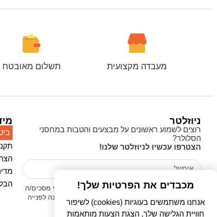
מעבדה מקצועית
תשלום מאובטח
ניוזלטר
מיד
רוצים לשמוע ראשונים על מבצעים והטבות במחסני
ביט
הסלולר?
תקנו
הצטרפו עכשיו לניוזלטר שלנו!
הצהר
מדינ
הבלו
מכבדים את הפרטיות שלך!
אני מאשר/ת כי קראתי את
מדיניות הפרטיות
ואני מסכים/ה
לשימוש בפרטים שמסרתי לצורך יצירת קשר ומענה לפנייה
אנחנו משתמשים בעוגיות (cookies) לשיפור
שלי.
חוויית הגלישה שלך, הצגת הצעות מותאמות