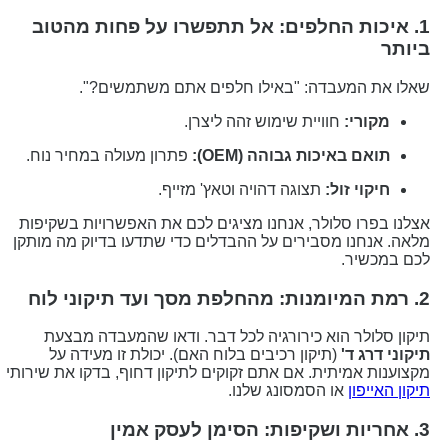
1. איכות החלפים: אל תתפשרו על פחות מהטוב
יותר
אלו את המעבדה: "באילו חלפים אתם משתמשים?".
מקורי:
חוויית שימוש זהה ליצרן.
תואם באיכות גבוהה (OEM):
פתרון מעולה במחיר נוח.
חיקוי זול:
תצוגה דהויה וטאץ' מזייף.
צלנו בפרו סלולר, אנחנו מציגים לכם את האפשרויות בשקיפות
לאה. אנחנו מסבירים על ההבדלים כדי שתדעו בדיוק מה מותקן
כם במכשיר.
 מהחלפת מסך ועד תיקוני לוח
יקון סלולר הוא כירורגיה לכל דבר. ודאו שהמעבדה מבצעת
יקוני דרג ד'
(תיקון רכיבים בלוח האם). יכולת זו מעידה על
קצוענות אמיתית. אם אתם זקוקים לתיקון דחוף, בדקו את שירותי
יקון האייפון
או הסמסונג שלנו.
יפות: הסימן לעסק אמין