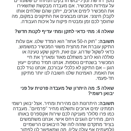
מסך דורשת זמן לייבוש הדבקים המיוחדים ששומרים
על עמידות המכשיר. אם מעבדה מבקשת שתשאירו
את המכשיר לימים ארוכים, ייתכן שהם שולחים אותו
לקבלן חיצוני. אנחנו מבצעים את התיקונים במקום, מה
שחוסך לכם זמן ומבטיח פיקוח על איכות העבודה.
שאלה 4: מתי כדאי לתקן ומתי עדיף לקנות חדש?
תשובה:
"חוק ה-50 אחוז" הוא המדד שלנו. אם עלות
התיקון עוברת את מחצית משווי המכשיר כמשומש,
כדאי לשקול שדרוג. עם זאת, תיקון שקע טעינה או
סוללה הוא לרוב משתלם מאוד ומאריך את חיי
המכשיר בשנתיים נוספות. אנחנו תמיד נותנים ייעוץ
הוגן – אם התיקון לא כלכלי עבורכם, אנחנו נגיד לכם
את האמת. האמינות שלנו חשובה לנו יותר מתיקון
חד-פעמי.
שאלה 5: מה היתרון של מעבדה פרטית על פני
יבואן רשמי?
תשובה:
היתרונות הם מהירות ומחיר. אצל יבואן רשמי
תמתינו ימים ארוכים ותשלמו מחיר "פרמיום". מעבדה
כמו פרו סלולר מעניקה לכם שירות אקספרס באותו
היום, מחירים הוגנים ויחס אישי. אנחנו משתמשים
בציוד מתקדם שזהה לזה של היבואנים הרשמיים
(ולפעמים אף עולה עליו), מה שמאפשר לנו לפתור