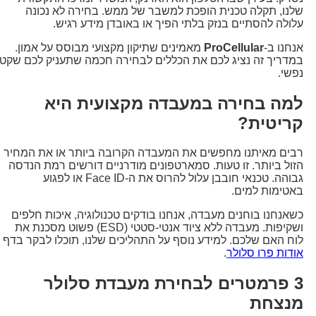
לנו, תקלה טכנית הופכת למשבר של ממש. בחירה לא נכונה
לולה להסתיים בנזק בלתי הפיך או באובדן מידע רגיש.
נחנו ב-
ProCellular
מאמינים שתיקון מקצועי מבוסס על אמון.
מדריך זה נציג לכם את הכללים לבחירה חכמה שתעניק לכם שקט
פשי.
מה בחירה במעבדה מקצועית היא
ריטית?
בים מאיתנו מחפשים את המעבדה הקרובה ביותר או את המחיר
זול ביותר. זו טעות. סמארטפונים מודרניים דורשים רמת הנדסה
גבוהה. טכנאי חובבן עלול להרוס את ה-Face ID או לפגוע
אטימות למים.
שאנחנו בוחנים מעבדה, אנחנו בודקים טכנולוגיה, איכות חלפים
ושקיפות. מעבדה ללא ציוד אנטי-סטטי (ESD) פשוט מסכנת את
וח האם שלכם. למידע נוסף על התהליכים שלנו, תוכלו לבקר בדף
ודות פרו סלולר
.
3 פרמטרים לבחירת מעבדת סלולר
נצחת