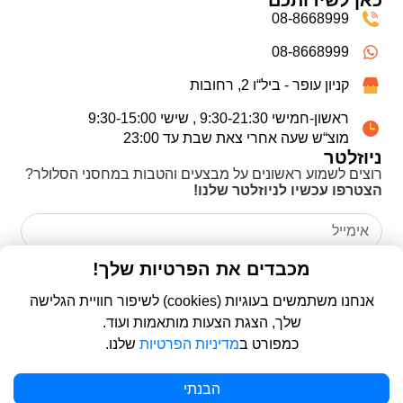
08-8668999
08-8668999
קניון עופר - ביל“ו 2, רחובות
ראשון-חמישי 9:30-21:30 , שישי 9:30-15:00
מוצ“ש שעה אחרי צאת שבת עד 23:00
ניוזלטר
רוצים לשמוע ראשונים על מבצעים והטבות במחסני הסלולר?
הצטרפו עכשיו לניוזלטר שלנו!
אני מאשר/ת כי קראתי את
מדיניות הפרטיות
ואני מסכים/ה
מכבדים את הפרטיות שלך!
לשימוש בפרטים שמסרתי לצורך יצירת קשר ומענה לפנייה שלי.
אנחנו משתמשים בעוגיות (cookies) לשיפור חוויית הגלישה
שלך, הצגת הצעות מותאמות ועוד.
שליחה
כמפורט ב
מדיניות הפרטיות
שלנו.
Kindsuit Case עבור Galaxy S25 FE - כתום
© 2026 כל הזכויות שמורות ל
פרו סלולר | ProCellular
הבנתי
הוספה לסל
WebDigital | וובדיגיטל - עיצוב ובניית אתרים