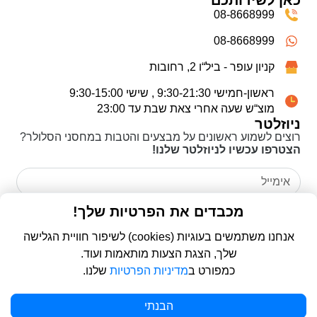
08-8668999
08-8668999
קניון עופר - ביל“ו 2, רחובות
ראשון-חמישי 9:30-21:30 , שישי 9:30-15:00
מוצ“ש שעה אחרי צאת שבת עד 23:00
ניוזלטר
רוצים לשמוע ראשונים על מבצעים והטבות במחסני הסלולר?
הצטרפו עכשיו לניוזלטר שלנו!
אני מאשר/ת כי קראתי את
מדיניות הפרטיות
ואני מסכים/ה
מכבדים את הפרטיות שלך!
לשימוש בפרטים שמסרתי לצורך יצירת קשר ומענה לפנייה שלי.
אנחנו משתמשים בעוגיות (cookies) לשיפור חוויית הגלישה
שלך, הצגת הצעות מותאמות ועוד.
שליחה
כמפורט ב
מדיניות הפרטיות
שלנו.
Kindsuit Case עבור Galaxy S25+ - שחור
© 2026 כל הזכויות שמורות ל
פרו סלולר | ProCellular
הבנתי
הוספה לסל
WebDigital | וובדיגיטל - עיצוב ובניית אתרים