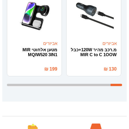
אביזרים
אביזרים
מ.רכב מהיר 120W+כבל
מטען אלחוטי MIR
MQIW520 3IN1
MIR C to C 1OOW
₪
199
₪
130