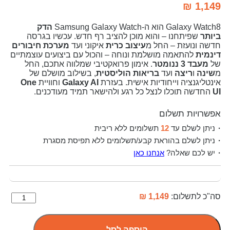
₪
1,149
Galaxy Watch8 הוא ה-Samsung Galaxy Watch
הדק
ביותר
שפיתחנו – והוא מוכן להציב רף חדש. עכשיו בגרסה
חדשה ונועזת – החל מ
עיצוב כרית
איקוני ועד
מערכת חיבורים
דינמית
להתאמה מושלמת ונוחה – והכול עם ביצועים עוצמתיים
של
מעבד 3 ננומטר
. אימון פרואקטיבי שמלווה אתכם, החל
מ
שינה
ו
ריצה
ועד
בריאות הוליסטית
, בשילוב מושלם של
אינטליגנציה וייחודיות אישית. בעזרת
Galaxy AI
וחוויית
One
UI
החדשה תוכלו לנצל כל רגע ולהישאר תמיד מעודכנים.
אפשרויות תשלום
ניתן לשלם עד
12
תשלומים ללא ריבית
ניתן לשלם בהוראת קבע/תשלומים ללא תפיסת מסגרת
יש לכם שאלה?
אנחנו כאן
סה"כ לתשלום:
1,149 ₪
הוספה לסל