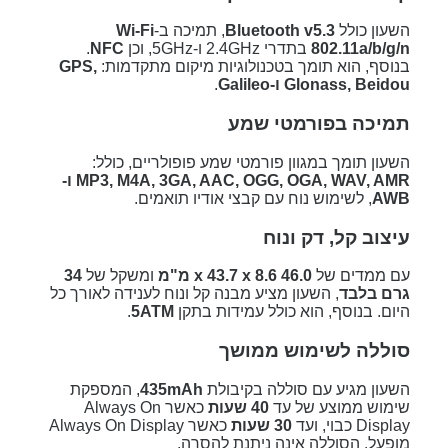
השעון כולל
Bluetooth v5.3
, תמיכה ב-
Wi-Fi
802.11a/b/g/n
בתדרי 2.4GHz ו-5GHz, וכן
NFC
.
בנוסף, הוא תומך בטכנולוגיות מיקום מתקדמות:
GPS,
Glonass, Beidou ו-Galileo
.
תמיכה בפורמטי שמע
השעון תומך במגוון פורמטי שמע פופולריים, כולל:
MP3, M4A, 3GA, AAC, OGG, OGA, WAV, AMR ו-
AWB
, לשימוש נוח עם קבצי אודיו תואמים.
עיצוב קל, דק ונוח
עם ממדים של
46.0 x 43.7 x 8.6 מ"מ
ומשקל של
34
גרם בלבד
, השעון מציע מבנה קל ונוח לענידה לאורך כל
היום. בנוסף, הוא כולל עמידות בתקן
5ATM
.
סוללה לשימוש ממושך
השעון מגיע עם סוללה בקיבולת
435mAh
, המספקת
שימוש ממוצע של עד
40 שעות
כאשר Always On
Display כבוי, ועד
30 שעות
כאשר Always On Display
מופעל. הסוללה אינה ניתנת להסרה.