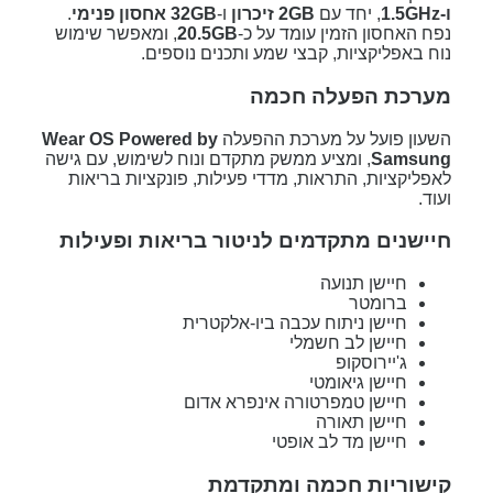
ו-1.5GHz
, יחד עם
2GB זיכרון
ו-
32GB אחסון פנימי
.
נפח האחסון הזמין עומד על כ-
20.5GB
, ומאפשר שימוש
נוח באפליקציות, קבצי שמע ותכנים נוספים.
מערכת הפעלה חכמה
השעון פועל על מערכת ההפעלה
Wear OS Powered by
Samsung
, ומציע ממשק מתקדם ונוח לשימוש, עם גישה
לאפליקציות, התראות, מדדי פעילות, פונקציות בריאות
ועוד.
חיישנים מתקדמים לניטור בריאות ופעילות
חיישן תנועה
ברומטר
חיישן ניתוח עכבה ביו-אלקטרית
חיישן לב חשמלי
ג'יירוסקופ
חיישן גיאומטי
חיישן טמפרטורה אינפרא אדום
חיישן תאורה
חיישן מד לב אופטי
קישוריות חכמה ומתקדמת