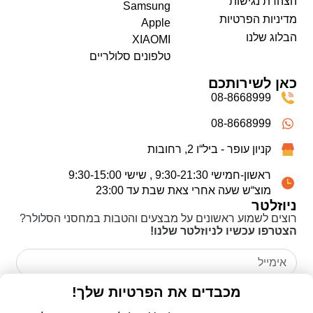
הצהרת נגישות
Samsung
מדיניות הפרטיות
Apple
הבלוג שלנו
XIAOMI
טלפונים סלולריים
כאן לשירותכם
08-8668999
08-8668999
קניון עופר - ביל“ו 2, רחובות
ראשון-חמישי 9:30-21:30 , שישי 9:30-15:00
מוצ“ש שעה אחרי צאת שבת עד 23:00
ניוזלטר
רוצים לשמוע ראשונים על מבצעים והטבות במחסני הסלולר?
הצטרפו עכשיו לניוזלטר שלנו!
מכבדים את הפרטיות שלך!
אני מאשר/ת כי קראתי את
מדיניות הפרטיות
ואני מסכים/ה
לשימוש בפרטים שמסרתי לצורך יצירת קשר ומענה לפנייה שלי.