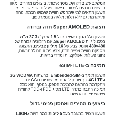
המשלב עיצוב דק וקל, מסך איכותי, ביצועים מהירים ומגוון
חיישנים חכמים לניטור בריאות, פעילות ושימוש יומיומי.
השעון מתאים למי שמחפש חוויית שימוש חכמה, נוחה
ומתקדמת גם ללא תלות מלאה בסמארטפון.
תצוגת Super AMOLED חדה וברורה
השעון כולל מסך ראשי בגודל
1.5 אינץ' / 37.3 מ"מ
בטכנולוגיית
Super AMOLED
, עם רזולוציה גבוהה של
480×480
ועומק צבע של
16 מיליון צבעים
. התצוגה
מספקת חוויית צפייה חדה, צבעונית ונוחה להתראות,
נתוני פעילות, אפליקציות ומדדי בריאות.
תמיכה ב-LTE ו-eSIM
השעון תומך ב-
Embedded-SIM
וברשתות
3G WCDMA
ו-4G LTE
, כך שניתן ליהנות מקישוריות סלולרית
מתקדמת בהתאם לתמיכת הספק. בנוסף, הוא כולל
תמיכה רחבה בתדרי LTE מסוג FDD ו-TDD לחוויית
שימוש יציבה וגמישה.
ביצועים מהירים ואחסון פנימי גדול
השעון מצויד במעבד בעל
5 ליבות
במהירויות
1.6GHz