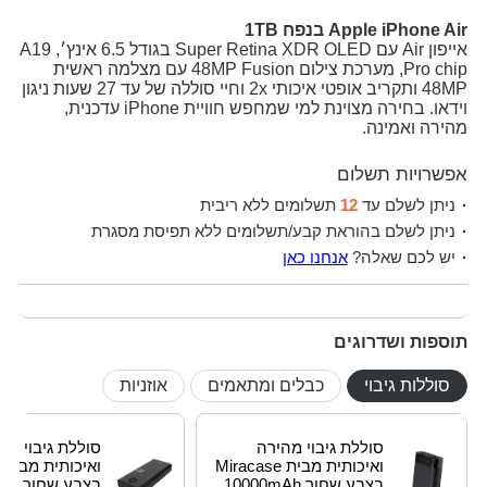
Apple iPhone Air בנפח 1TB
אייפון Air עם Super Retina XDR OLED בגודל 6.5 אינץ׳, A19
Pro chip, מערכת צילום 48MP Fusion עם מצלמה ראשית
48MP ותקריב אופטי איכותי 2x וחיי סוללה של עד 27 שעות ניגון
וידאו. בחירה מצוינת למי שמחפש חוויית iPhone עדכנית,
מהירה ואמינה.
אפשרויות תשלום
ניתן לשלם עד
12
תשלומים ללא ריבית
ניתן לשלם בהוראת קבע/תשלומים ללא תפיסת מסגרת
יש לכם שאלה?
אנחנו כאן
תוספות ושדרוגים
סוללות גיבוי
כבלים ומתאמים
אוזניות
סוללת גיבוי מהירה
סוללת גיבוי מה
ואיכותית מבית Miracase
בצבע שחור 10000mAh
בצבע שחור 20000mAh