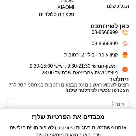
הבלוג שלנו
XIAOMI
טלפונים סלולריים
כאן לשירותכם
08-8668999
08-8668999
קניון עופר - ביל“ו 2, רחובות
ראשון-חמישי 9:30-21:30 , שישי 9:30-15:00
מוצ“ש שעה אחרי צאת שבת עד 23:00
ניוזלטר
רוצים לשמוע ראשונים על מבצעים והטבות במחסני הסלולר?
הצטרפו עכשיו לניוזלטר שלנו!
אני מאשר/ת כי קראתי את
מדיניות הפרטיות
ואני מסכים/ה
מכבדים את הפרטיות שלך!
לשימוש בפרטים שמסרתי לצורך יצירת קשר ומענה לפנייה שלי.
אנחנו משתמשים בעוגיות (cookies) לשיפור חוויית הגלישה
שלך, הצגת הצעות מותאמות ועוד.
שליחה